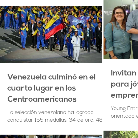
que deben...
Invita
Venezuela culminó en el
para j
cuarto lugar en los
empren
Centroamericanos
Maraca
Young Ent
La selección venezolana ha logrado
orientado 
conquistar 155 medallas. 34 de oro, 48
se encuent
de plata y 73 de bronce Luego de 14 días
en el secto
de competencias, este...