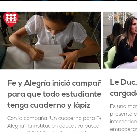
Le Duc
Fe y Alegría inició campaña
cargad
para que todo estudiante
tenga cuaderno y lápiz
Es una mar
presente e
Con la campaña "Un cuaderno para Fe y
internacion
Alegría", la institución educativa busca
empoderami
que sus 118.000 estudiantes inicien el año