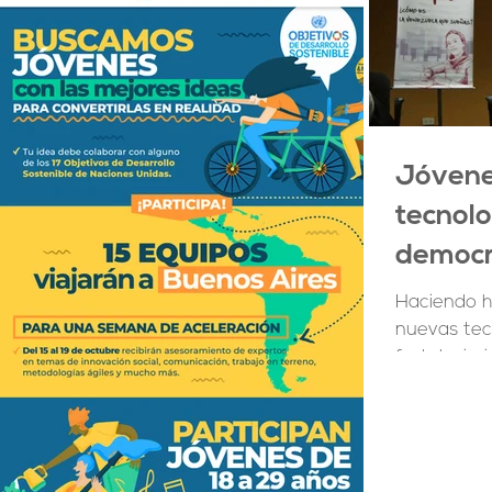
Jóvene
tecnolo
democr
Haciendo hi
nuevas tec
fortalecim
venezolano, 