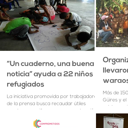
Organiz
“Un cuaderno, una buena
llevaro
noticia” ayuda a 22 niños
waraos
refugiados
saramp
Más de 150
La iniciativa promovida por trabajadores
Güires y el
de la prensa busca recaudar útiles
colchones i
escolares y uniformes para que los niños
de sopa Tuc
damnificados de la...