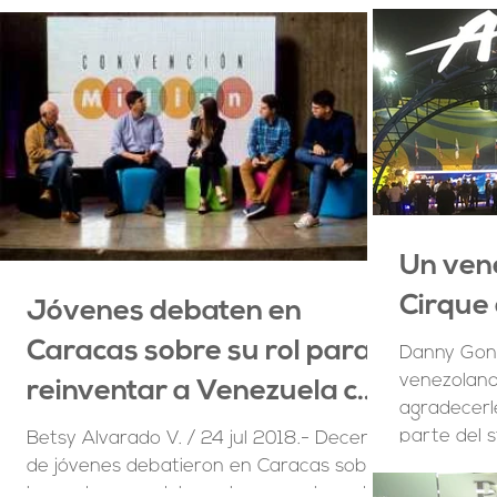
escolar con el...
Un ven
Cirque 
Jóvenes debaten en
Caracas sobre su rol para
Danny Gonc
venezolano
reinventar a Venezuela con
agradecerl
1001 Ideas
parte del s
Betsy Alvarado V. / 24 jul 2018.- Decenas
de jóvenes debatieron en Caracas sobre
las metas que deben alcanzar y los retos