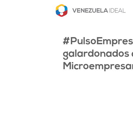
#PulsoEmpresa
galardonados c
Microempresa