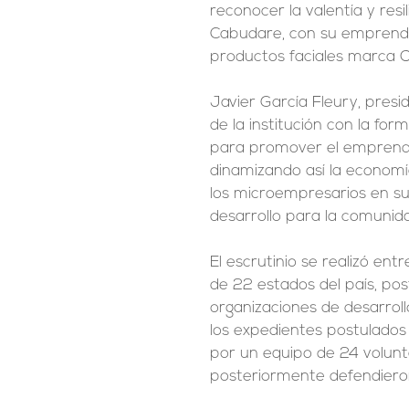
reconocer la valentía y resi
Cabudare, con su emprendi
productos faciales marca O
Javier García Fleury, presi
de la institución con la f
para promover el emprend
dinamizando así la economí
los microempresarios en su
desarrollo para la comunid
El escrutinio se realizó en
de 22 estados del país, pos
organizaciones de desarrollo
los expedientes postulados p
por un equipo de 24 volunta
posteriormente defendieron 