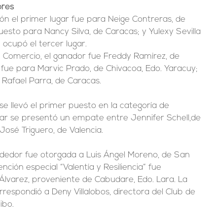
ores
ón el primer lugar fue para Neige Contreras, de 
esto para Nancy Silva, de Caracas; y Yulexy Sevilla 
 ocupó el tercer lugar.
e Comercio, el ganador fue Freddy Ramírez, de 
fue para Marvic Prado, de Chivacoa, Edo. Yaracuy; 
 Rafael Parra, de Caracas.
se llevó el primer puesto en la categoría de 
ugar se presentó un empate entre Jennifer Schell,de 
José Triguero, de Valencia.
dor fue otorgada a Luis Ángel Moreno, de San 
ención especial “Valentía y Resiliencia” fue 
Álvarez, proveniente de Cabudare, Edo. Lara. La 
espondió a Deny Villalobos, directora del Club de 
ibo.