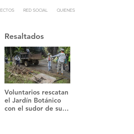
YECTOS
RED SOCIAL
QUIENES
Resaltados
Voluntarios rescatan
Sentir Positivo lanza
el Jardín Botánico
Sancochotón para
con el sudor de su
ayudar a
frente
inmigrantes
venezolanos