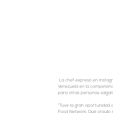
 La chef expresó en Instagram que sentía orgullo de haber representado a 
Venezuela en la competenc
para otras personas salgan
“Tuve la gran oportunidad 
Food Network. Qué orgullo 