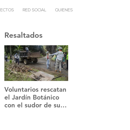
YECTOS
RED SOCIAL
QUIENES
Resaltados
Voluntarios rescatan
Sentir Positivo lanza
el Jardín Botánico
Sancochotón para
con el sudor de su
ayudar a
frente
inmigrantes
venezolanos