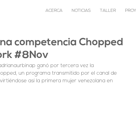
ACERCA
NOTICIAS
TALLER
PRO
ana competencia Chopped
ork #8Nov
drianaurbinap ganó por tercera vez la 
pped, un programa transmitido por el canal de 
virtiéndose así la primera mujer venezolana en 