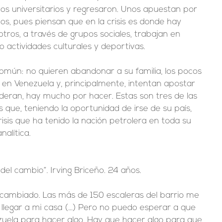
dios universitarios y regresaron. Unos apuestan por 
s, pues piensan que en la crisis es donde hay 
ros, a través de grupos sociales, trabajan en 
o actividades culturales y deportivas.
común: no quieren abandonar a su familia, los pocos 
en Venezuela y, principalmente, intentan apostar 
ideran, hay mucho por hacer. Estas son tres de las 
 que, teniendo la oportunidad de irse de su país, 
crisis que ha tenido la nación petrolera en toda su 
nalítica.
del cambio”. Irving Briceño. 24 años.
a cambiado. Las más de 150 escaleras del barrio me 
 llegar a mi casa (…) Pero no puedo esperar a que 
uela para hacer algo. Hay que hacer algo para que 