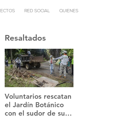
YECTOS
RED SOCIAL
QUIENES
Resaltados
Voluntarios rescatan
Sentir Positivo lanza
el Jardín Botánico
Sancochotón para
con el sudor de su
ayudar a
frente
inmigrantes
venezolanos