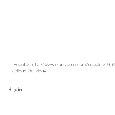
 Fuente: http://www.eluniversal.com/sociales/16168/integrar-para-mejorar-la-
calidad-de-vida#