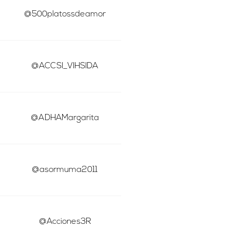
@500platossdeamor
@ACCSI_VIHSIDA
@ADHAMargarita
@asormuma2011
@Acciones3R