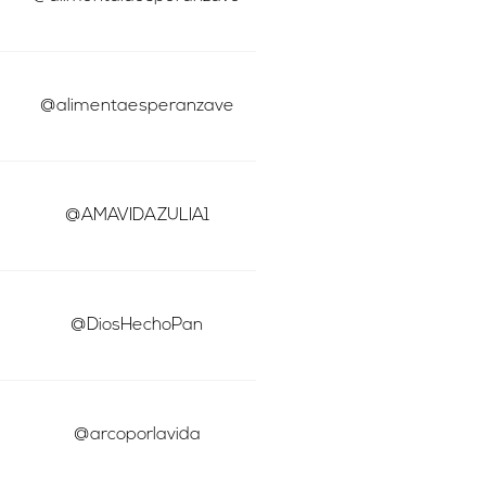
@alimentaesperanzave
@AMAVIDAZULIA1
@DiosHechoPan
@arcoporlavida