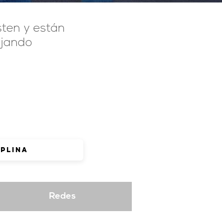
sten y están
ajando
Redes