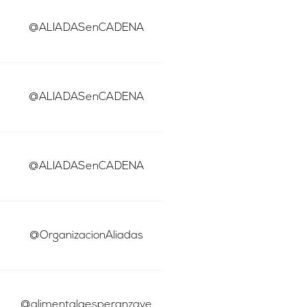
@ALIADASenCADENA
@ALIADASenCADENA
@ALIADASenCADENA
@OrganizacionAliadas
@alimentalaesperanzave