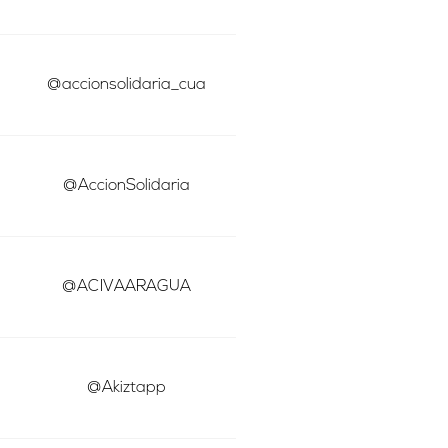
@accionsolidaria_cua
@AccionSolidaria
@ACIVAARAGUA
@Akiztapp