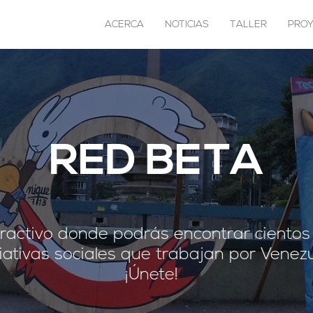
ACERCA
NOTICIAS
TALLER
PRO
RED BETA
teractivo donde podrás encontrar ciento
ciativas sociales que trabajan por Venezu
¡Únete!