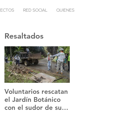
YECTOS
RED SOCIAL
QUIENES
Resaltados
Voluntarios rescatan
Sentir Positivo lanza
el Jardín Botánico
Sancochotón para
con el sudor de su
ayudar a
frente
inmigrantes
venezolanos