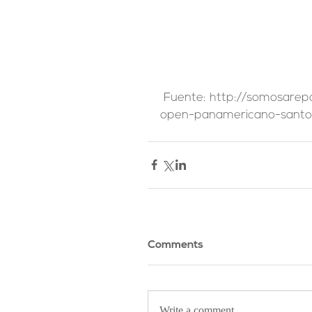
 Fuente: http://somosarepa.com/2018/09/05/judo-venezolano-triunfo-en-
open-panamericano-santo
Comments
Write a comment...