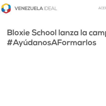
ACE
Bloxie School lanza la ca
#AyúdanosAFormarlos