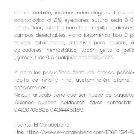
Como también, insumos odontológicos, tales co
odontológico al 2%, eyectores, sutura seda 3-0,
bocas, fluor, cubetas para fluor, cepillo de dientes
campos desechables, vidrio ionomérico tipo 2 pa
resinas fotocuradas, adhesivo para resinas, ác
aplicadores, hemostático, tapón gelita o gelfoa
(gerdex, Cidex) o cualquier parecido, cloro.
Y para los pequeñitos: fórmulas lácteas, pañales,
ropita de niño y niña, acetaminofén, atamel, ác
antidiarreicos.
Ningún articulo tiene que ser nuevo de paquete,
Quienes pueden colaborar, favor contactar 
04120705825 04244451189.
Fuente: El Carabobeño
Link: https://www.el-carabobeno.com/1366454-2